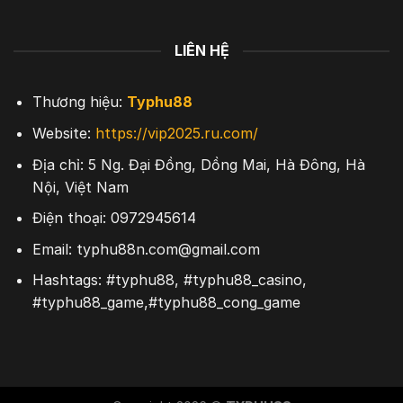
Thế giới thể thao tại
Typhu88
là sân chơi lý
tưởng cho những ai yêu thích bóng đá, bóng rổ,
LIÊN HỆ
quần vợt hay cả eSports. Nền tảng cung cấp
đầy đủ các trận đấu lớn nhỏ trong nước và
Thương hiệu:
Typhu88
quốc tế, với tỷ lệ kèo được cập nhật liên tục
theo diễn biến thực tế.
Website:
https://vip2025.ru.com/
Địa chỉ:
5 Ng. Đại Đồng, Dồng Mai, Hà Đông, Hà
Người chơi có thể thoải mái lựa chọn hình thức
Nội, Việt Nam
cược như kèo châu Á, kèo tài xỉu, phạt góc, hiệp
1 – hiệp 2… Tất cả đều được trình bày rõ ràng,
Điện thoại: 0972945614
dễ theo dõi, giúp người chơi nắm bắt cơ hội một
Email:
typhu88n.com@gmail.com
cách chính xác và linh hoạt.
Hashtags: #typhu88, #typhu88_casino,
#typhu88_game,#typhu88_cong_game