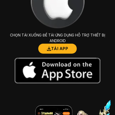
Giấy phép kinh doanh
Yếu tố góp phần quan trọng làm nên sự uy tín
của
Typhu88
chính là giấy phép hoạt động hợp
pháp được cấp bởi Philippine Amusement and
CHỌN TẢI XUỐNG ĐỂ TẢI ỨNG DỤNG HỖ TRỢ THIẾT BỊ
Gaming Corporation. Đây là cơ quan quản lý cá
ANDROID
cược lớn và có độ tin cậy cao trong khu vực.
TẢI APP
Giấy phép này đã chứng minh rằng
Typhu88
là
đơn vị được phép cung cấp dịch vụ cá cược.
Đồng thời, chúng còn đảm bảo các tiêu chuẩn
khắt khe về công bằng, minh bạch và bảo vệ
người chơi.
Ngoài ra, nền tảng cũng tuân thủ các quy định
quốc tế về bảo mật dữ liệu và giao dịch tài
chính. Tất cả thông tin người dùng đều được mã
hóa và lưu trữ trên hệ thống bảo mật tiêu