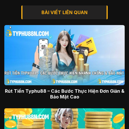
BÀI VIẾT LIÊN QUAN
Rút Tiền Typhu88 – Các Bước Thực Hiện Đơn Giản &
Bảo Mật Cao