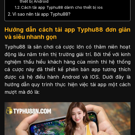
thiết bị Android
Cách tải app Typhu88 dành cho thiết bị ios
Vì sao nên tải app Typhu88?
Hướng dẫn cách tải app Typhu88 đơn giản
và siêu nhanh gọn
Typhu88 là sân chơi cá cược lớn có thâm niên hoạt
động lâu năm trên thị trường giải trí. Bởi thế với kinh
nghiệm thấu hiểu khách hàng của mình thì hệ thống
cá cược này đã thiết kế phiên bản app tương thích
được cả hệ điều hành Android và IOS. Dưới đây là
hướng dẫn quy trình thực hiện việc tải app một cách
mượt mà đó là: