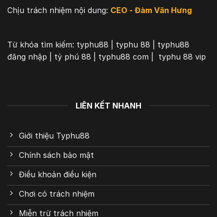
Chịu trách nhiệm nội dung:
CEO - Đàm Văn Hưng
Từ khóa tìm kiếm:
typhu88 | typhu 88 | typhu88
đăng nhập | tỷ phú 88 | typhu88 com | typhu 88 vip
LIÊN KẾT NHANH
Giới thiệu Typhu88
Chính sách bảo mật
Điều khoản điều kiện
Chơi có trách nhiệm
Miễn trừ trách nhiệm