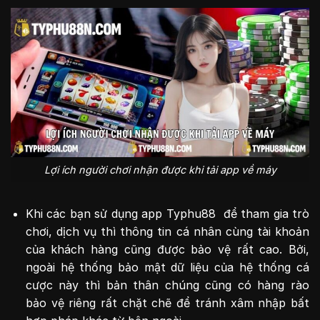
Lợi ích người chơi nhận được khi tải app về máy
Khi các bạn sử dụng app Typhu88 để tham gia trò
chơi, dịch vụ thì thông tin cá nhân cùng tài khoản
của khách hàng cũng được bảo vệ rất cao. Bởi,
ngoài hệ thống bảo mật dữ liệu của hệ thống cá
cược này thì bản thân chúng cũng có hàng rào
bảo vệ riêng rất chặt chẽ để tránh xâm nhập bất