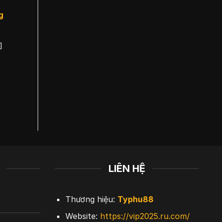
g
]
LIÊN HỆ
Thương hiệu:
Typhu88
Website:
https://vip2025.ru.com/