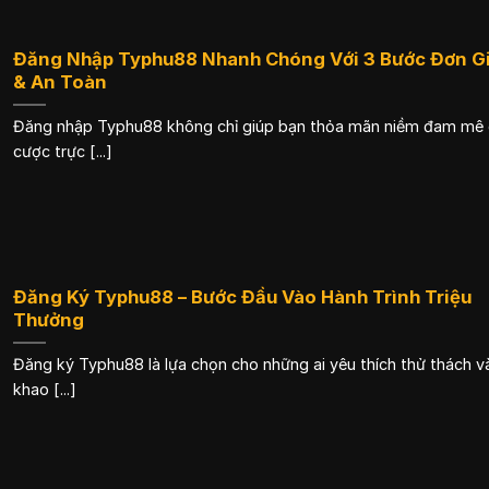
Đăng Nhập Typhu88 Nhanh Chóng Với 3 Bước Đơn G
& An Toàn
Đăng nhập Typhu88 không chỉ giúp bạn thỏa mãn niềm đam mê 
cược trực [...]
Đăng Ký Typhu88 – Bước Đầu Vào Hành Trình Triệu
Thưởng
Đăng ký Typhu88 là lựa chọn cho những ai yêu thích thử thách v
khao [...]