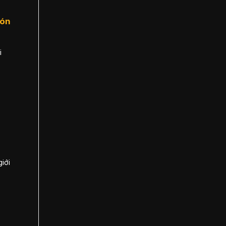
Đón
i
iới