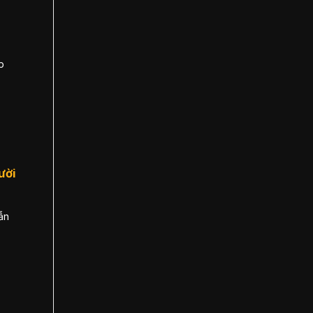
p
ười
ẫn