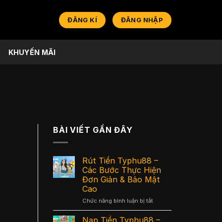
ĐĂNG KÍ
ĐĂNG NHẬP
KHUYẾN MÃI
BÀI VIẾT GẦN ĐÂY
Rút Tiền Typhu88 –
Các Bước Thực Hiện
Đơn Giản & Bảo Mật
Cao
ở
Chức năng bình luận bị tắt
Rút
Tiền
Nạp Tiền Typhu88 –