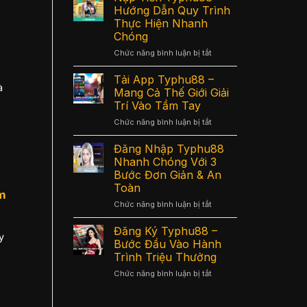
Typhu88
Hướng Dẫn Quy Trình
–
Thực Hiện Nhanh
Các
Chóng
Bước
Thực
ở
Chức năng bình luận bị tắt
Hiện
Nạp
Đơn
Tiền
Tải App Typhu88 –
Giản
à
Typhu88
Mang Cả Thế Giới Giải
&
–
Trí Vào Tầm Tay
Bảo
Hướng
Mật
ở
Chức năng bình luận bị tắt
Dẫn
Cao
Tải
Quy
App
Trình
Đăng Nhập Typhu88
Typhu88
Thực
Nhanh Chóng Với 3
–
Hiện
Bước Đơn Giản & An
Mang
Nhanh
Toàn
Cả
Chóng
m
Thế
ở
Chức năng bình luận bị tắt
Giới
Đăng
Giải
Nhập
Đăng Ký Typhu88 –
y
Trí
Typhu88
Bước Đầu Vào Hành
Vào
Nhanh
Trình Triệu Thưởng
Tầm
Chóng
Tay
ở
Chức năng bình luận bị tắt
Với
Đăng
3
Ký
Bước