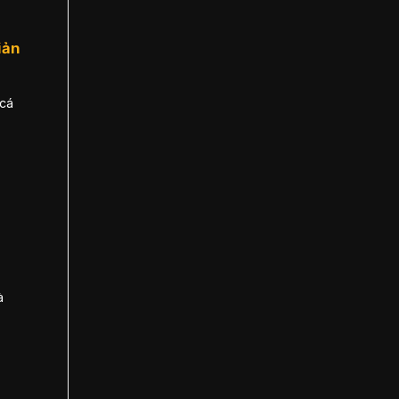
Typhu88
Đơn
–
Giản
Bước
&
iản
Đầu
An
Vào
Toàn
Hành
Trình
cá
Triệu
Thưởng
à