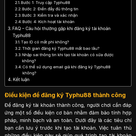
Bước 1: Truy cập Typhu88
Bước 2: Điền đầy đủ thông tin
Bước 3: Kiểm tra và xác nhận
Bước 4: Kích hoạt tài khoản
FAQ – Câu hỏi thường gặp khi đăng ký tài khoản
Typhu88
Tạo ID có mất phí không?
Thời gian đăng ký Typhu88 mất bao lâu?
Nhập sai thông tin khi tạo tài khoản có sửa được
không?
Có thể sử dụng email giả khi đăng ký Typhu88
không?
Kết luận
Điều kiện để đăng ký Typhu88 thành công
Để đăng ký tài khoản thành công, người chơi cần đáp
ứng một số điều kiện cơ bản nhằm đảm bảo tính hợp
pháp, minh bạch và an toàn. Dưới đây là các tiêu chí
bạn cần lưu ý trước khi tạo tài khoản. Việc tuân thủ
những điều kiện này sẽ giúp quá trình tạo tài khoản