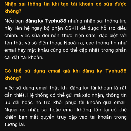
Nhập sai thông tin khi tạo tài khoản có sửa được
không?
Nếu bạn
đăng ký Typhu88
nhưng nhập sai thông tin,
hãy liên hệ ngay bộ phận CSKH để được hỗ trợ điều
chỉnh. Việc sửa đổi nên thực hiện sớm, đặc biệt với
tên thật và số điện thoại. Ngoài ra, các thông tin như
email hay mật khẩu cũng có thể cập nhật trong phần
cài đặt tài khoản.
Có thể sử dụng email giả khi đăng ký Typhu88
không?
Việc sử dụng email thật khi đăng ký tài khoản là rất
cần thiết. Hệ thống có thể gửi mã xác nhận, thông tin
ưu đãi hoặc hỗ trợ khôi phục tài khoản qua email.
Ngoài ra, nhập sai hoặc email không tồn tại có thể
khiến bạn mất quyền truy cập vào tài khoản trong
tương lai.