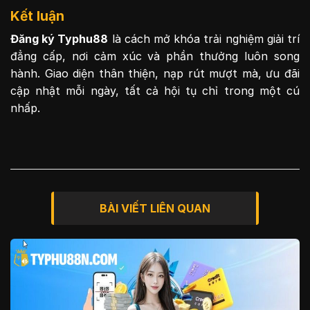
Kết luận
Đăng ký Typhu88
là cách mở khóa trải nghiệm giải trí
đẳng cấp, nơi cảm xúc và phần thưởng luôn song
hành. Giao diện thân thiện, nạp rút mượt mà, ưu đãi
cập nhật mỗi ngày, tất cả hội tụ chỉ trong một cú
nhấp.
BÀI VIẾT LIÊN QUAN