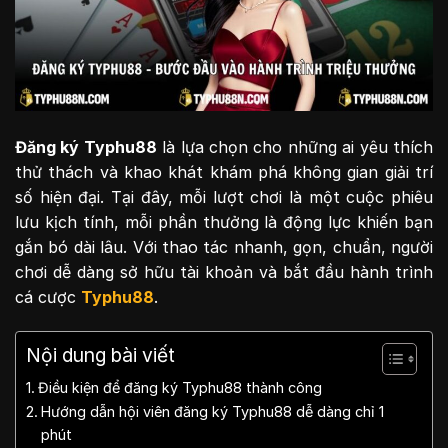
Đăng ký Typhu88
là lựa chọn cho những ai yêu thích
thử thách và khao khát khám phá không gian giải trí
số hiện đại. Tại đây, mỗi lượt chơi là một cuộc phiêu
lưu kịch tính, mỗi phần thưởng là động lực khiến bạn
gắn bó dài lâu. Với thao tác nhanh, gọn, chuẩn, người
chơi dễ dàng sở hữu tài khoản và bắt đầu hành trình
cá cược
Typhu88
.
Nội dung bài viết
Điều kiện để đăng ký Typhu88 thành công
Hướng dẫn hội viên đăng ký Typhu88 dễ dàng chỉ 1
phút