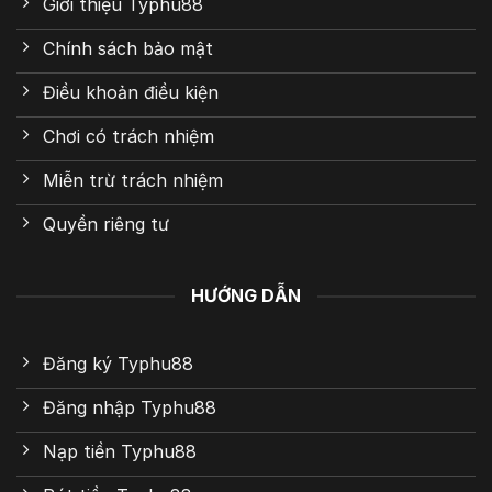
Giới thiệu Typhu88
Chính sách bảo mật
Điều khoản điều kiện
Chơi có trách nhiệm
Miễn trừ trách nhiệm
Quyền riêng tư
HƯỚNG DẪN
Đăng ký Typhu88
Đăng nhập Typhu88
Nạp tiền Typhu88