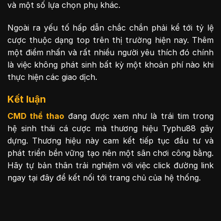
và một số lựa chọn phụ khác.
Ngoài ra yếu tố hấp dẫn chắc chắn phải kể tới tỷ lệ
cược thuộc dạng top trên thị trường hiện nay. Thêm
một điểm nhấn và rất nhiều người yêu thích đó chính
là việc không phát sinh bất kỳ một khoản phí nào khi
thực hiện các giao dịch.
Kết luận
CMD thể thao
đang được xem như là trái tim trong
hệ sinh thái cá cược mà thương hiệu Typhu88 gây
dựng. Thương hiệu này cam kết tiếp tục đầu tư và
phát triển bền vững tạo nên một sân chơi công bằng.
Hãy tự bản thân trải nghiệm với việc click đường link
ngay tại đây để kết nối tới trang chủ của hệ thống.