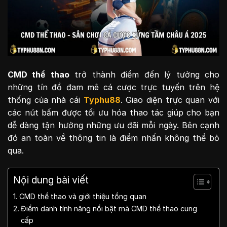
CMD thể thao
trở thành điểm đến lý tưởng cho
những tín đồ đam mê cá cược trực tuyến trên hệ
thống của nhà cái
Typhu88
. Giao diện trực quan với
các nút bấm được tối ưu hóa thao tác giúp cho bạn
dễ dàng tận hưởng những ưu đãi mỗi ngày. Bên cạnh
đó an toàn về thông tin là điểm nhấn không thể bỏ
qua.
Nội dung bài viết
CMD thể thao và giới thiệu tổng quan
Điểm danh tính năng nổi bật mà CMD thể thao cung
cấp