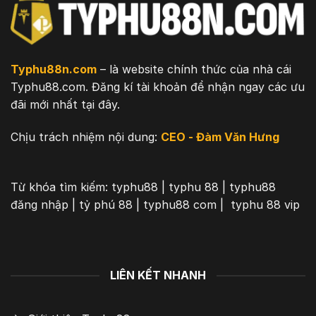
Triệu
Thưởng
Typhu88n.com
– là website chính thức của nhà cái
Typhu88.com. Đăng kí tài khoản để nhận ngay các ưu
đãi mới nhất tại đây.
Chịu trách nhiệm nội dung:
CEO - Đàm Văn Hưng
Từ khóa tìm kiếm:
typhu88 | typhu 88 | typhu88
đăng nhập | tỷ phú 88 | typhu88 com | typhu 88 vip
LIÊN KẾT NHANH